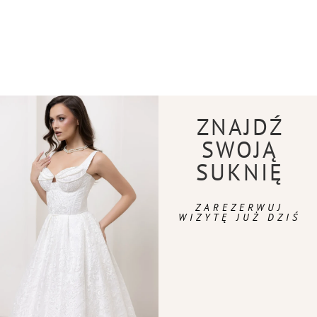
ZNAJDŹ
SWOJĄ
SUKNIĘ
ZAREZERWUJ
WIZYTĘ JUŻ DZIŚ