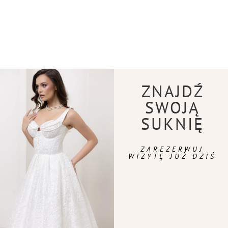
ZNAJDŹ
SWOJĄ
SUKNIĘ
ZAREZERWUJ
WIZYTĘ JUŻ DZIŚ